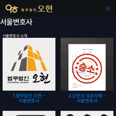
콘텐츠로
건너뛰기
서울변호사
서울변호사 소개
1.법무법인 오현 –
2.오현의 성공사례 –
서울변호사
서울변호사