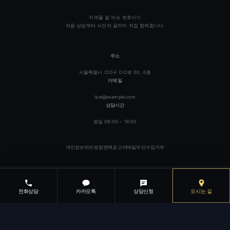
지역을 잘 아는 변호사가
처음 상담부터 사건의 끝까지 직접 함께합니다.
주소
서울특별시 ○○구 ○○로 00, 0층
이메일
law@example.com
상담시간
평일 09:00 – 18:00
개인정보처리방침
면책공고
이메일무단수집거부
전화상담
카카오톡
상담신청
오시는 길